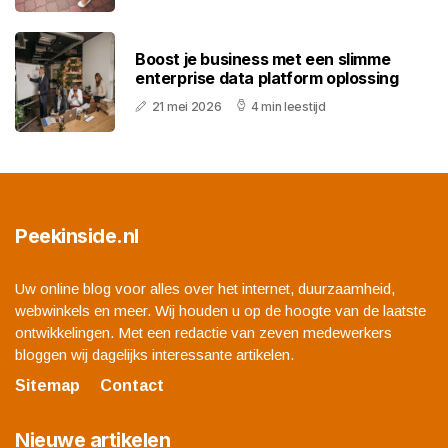
Boost je business met een slimme
enterprise data platform oplossing
21 mei 2026
4 min leestijd
Peekinside.nl
Uw online blog voor alles over het internet, duurzaamheid,
webwinkels en meer. Wij houden u op de hoogte van de laatste
ontwikkelingen. Met een redactie van zeven medewerkers
bloggen wij dagelijks interessante artikelen.
Sitemap
Contact
Nieuwe artikelen