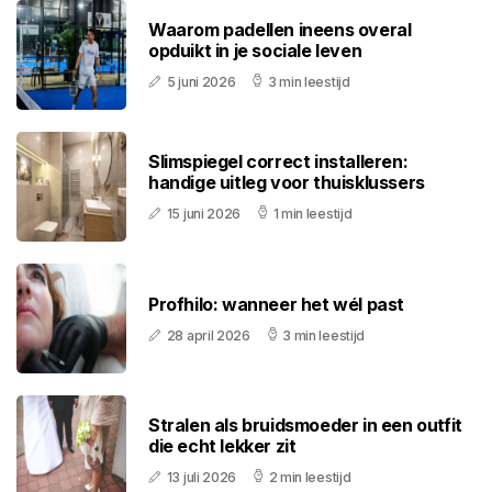
Waarom padellen ineens overal
opduikt in je sociale leven
5 juni 2026
3 min leestijd
Slimspiegel correct installeren:
handige uitleg voor thuisklussers
15 juni 2026
1 min leestijd
Profhilo: wanneer het wél past
28 april 2026
3 min leestijd
Stralen als bruidsmoeder in een outfit
die echt lekker zit
13 juli 2026
2 min leestijd