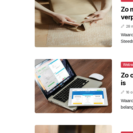
Zo 
verp
28 
Waaro
Steed
Webw
Zo 
is
16 
Waaro
belang