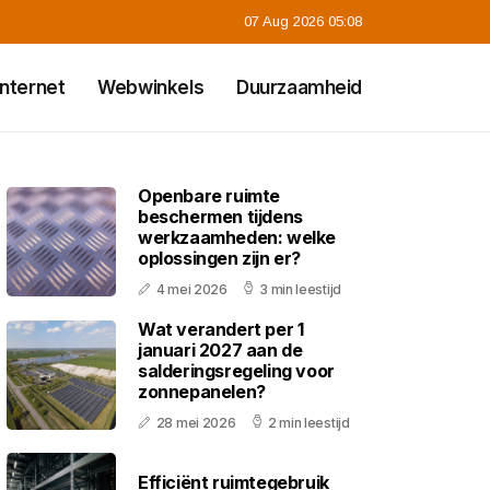
07 Aug 2026 05:08
Internet
Webwinkels
Duurzaamheid
Openbare ruimte
beschermen tijdens
werkzaamheden: welke
oplossingen zijn er?
4 mei 2026
3 min leestijd
Wat verandert per 1
januari 2027 aan de
salderingsregeling voor
zonnepanelen?
28 mei 2026
2 min leestijd
Efficiënt ruimtegebruik