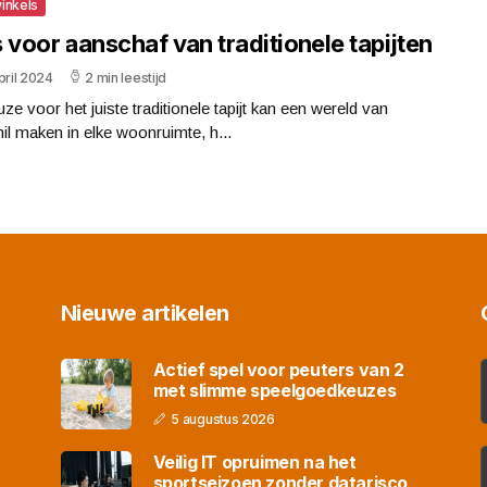
inkels
 voor aanschaf van traditionele tapijten
pril 2024
2 min leestijd
ze voor het juiste traditionele tapijt kan een wereld van
il maken in elke woonruimte, h...
Nieuwe artikelen
Actief spel voor peuters van 2
met slimme speelgoedkeuzes
5 augustus 2026
Veilig IT opruimen na het
sportseizoen zonder datarisco