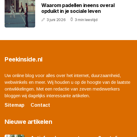
Waarom padellen ineens overal
opduikt in je sociale leven
3 juni 2026
3 min leestijd
Peekinside.nl
Uw online blog voor alles over het internet, duurzaamheid,
webwinkels en meer. Wij houden u op de hoogte van de laatste
ontwikkelingen. Met een redactie van zeven medewerkers
bloggen wij dagelijks interessante artikelen.
Sitemap
Contact
Nieuwe artikelen