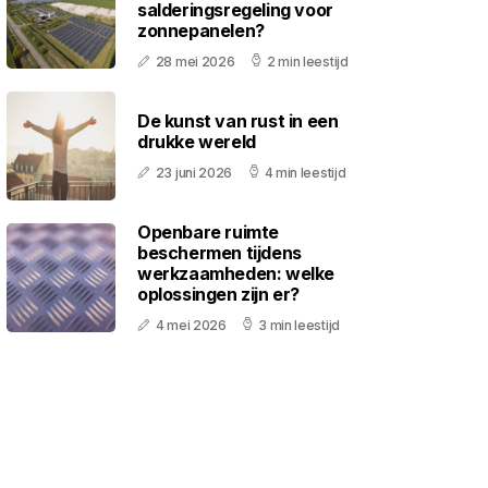
salderingsregeling voor
zonnepanelen?
28 mei 2026
2 min leestijd
De kunst van rust in een
drukke wereld
23 juni 2026
4 min leestijd
Openbare ruimte
beschermen tijdens
werkzaamheden: welke
oplossingen zijn er?
4 mei 2026
3 min leestijd