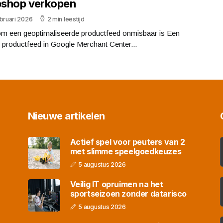
shop verkopen
bruari 2026
2 min leestijd
m een geoptimaliseerde productfeed onmisbaar is Een
 productfeed in Google Merchant Center...
Nieuwe artikelen
Actief spel voor peuters van 2
met slimme speelgoedkeuzes
5 augustus 2026
Veilig IT opruimen na het
sportseizoen zonder datarisco
5 augustus 2026