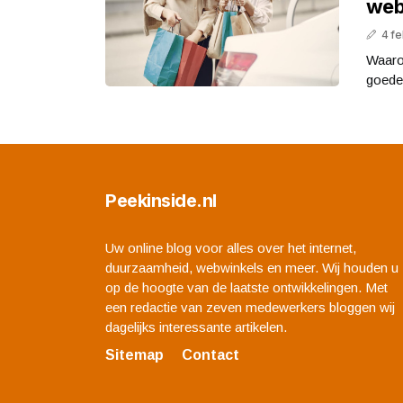
web
4 fe
Waaro
goede
Peekinside.nl
Uw online blog voor alles over het internet,
duurzaamheid, webwinkels en meer. Wij houden u
op de hoogte van de laatste ontwikkelingen. Met
een redactie van zeven medewerkers bloggen wij
dagelijks interessante artikelen.
Sitemap
Contact