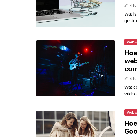
4 fe
Wat i
gestru
Webw
Hoe 
web
con
4 fe
Wat co
vitals
Webw
Hoe 
Goo