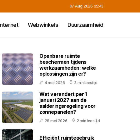
07 Aug 2026 05:43
Internet
Webwinkels
Duurzaamheid
Openbare ruimte
beschermen tijdens
werkzaamheden: welke
oplossingen zijn er?
4 mei 2026
3 min leestijd
Wat verandert per 1
januari 2027 aan de
salderingsregeling voor
zonnepanelen?
28 mei 2026
2 min leestijd
Efficiënt ruimtegebruik