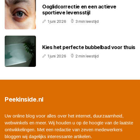
Ooglidcorrectie en een actieve
sportieve levensstijl
1 juni 2026
3 min leestijd
Kies het perfecte bubbelbad voor thuis
1 juni 2026
2 min leestijd
Peekinside.nl
Uw online blog voor alles over het internet, duurzaamheid,
webwinkels en meer. Wij houden u op de hoogte van de laatste
ontwikkelingen. Met een redactie van zeven medewerkers
bloggen wij dagelijks interessante artikelen.