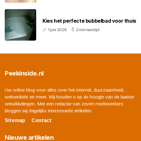
Kies het perfecte bubbelbad voor thuis
1 juni 2026
2 min leestijd
Peekinside.nl
Uw online blog voor alles over het internet, duurzaamheid,
webwinkels en meer. Wij houden u op de hoogte van de laatste
ontwikkelingen. Met een redactie van zeven medewerkers
bloggen wij dagelijks interessante artikelen.
Sitemap
Contact
Nieuwe artikelen