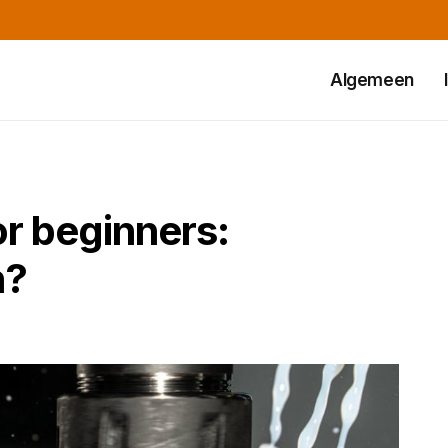
Algemeen
r beginners:
n?