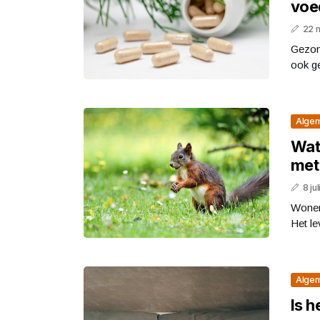
voe
22 
Gezon
ook ge
Alge
Wat 
met
8 ju
Wonen 
Het le
Alge
Is h