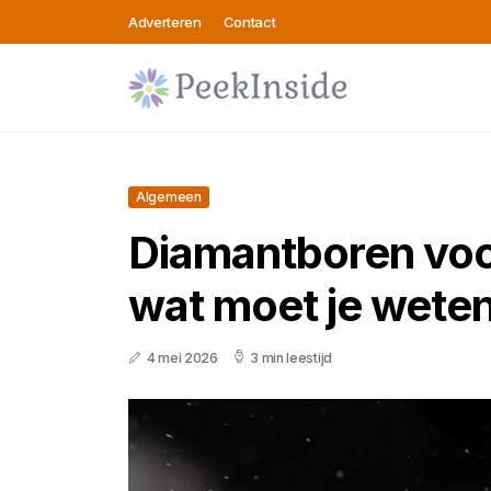
Adverteren
Contact
Algemeen
Diamantboren voo
wat moet je wete
4 mei 2026
3 min leestijd