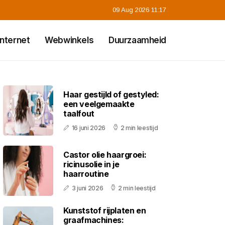
09 Aug 2026 11:17
Internet
Webwinkels
Duurzaamheid
Haar gestijld of gestyled:
een veelgemaakte
taalfout
16 juni 2026
2 min leestijd
Castor olie haargroei:
ricinusolie in je
haarroutine
3 juni 2026
2 min leestijd
Kunststof rijplaten en
graafmachines: