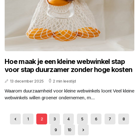
Hoe maak je een kleine webwinkel stap
voor stap duurzamer zonder hoge kosten
13 december 2025
2 min leestijd
Waarom duurzaamheid voor kleine webwinkels loont Veel kleine
webwinkels willen groener ondernemen, m...
1
2
3
4
5
6
7
8
9
10