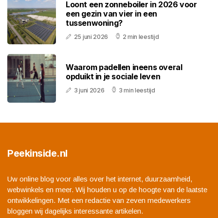
Loont een zonneboiler in 2026 voor
een gezin van vier in een
tussenwoning?
25 juni 2026
2 min leestijd
Waarom padellen ineens overal
opduikt in je sociale leven
3 juni 2026
3 min leestijd
Peekinside.nl
Uw online blog voor alles over het internet, duurzaamheid,
webwinkels en meer. Wij houden u op de hoogte van de laatste
ontwikkelingen. Met een redactie van zeven medewerkers
bloggen wij dagelijks interessante artikelen.