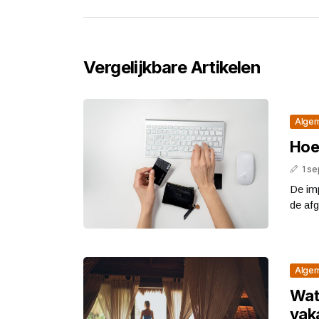
Vergelijkbare Artikelen
Alge
Hoe
1 s
De im
de afg
Alge
Wat 
vak