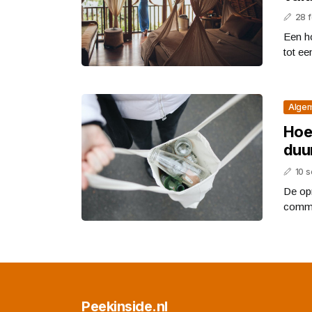
28 
Een ho
tot ee
Alge
Hoe
duu
10 
De op
commer
Peekinside.nl