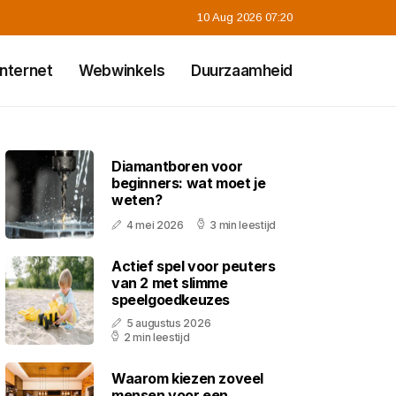
10 Aug 2026 07:20
Internet
Webwinkels
Duurzaamheid
Diamantboren voor
beginners: wat moet je
weten?
4 mei 2026
3 min leestijd
Actief spel voor peuters
van 2 met slimme
speelgoedkeuzes
5 augustus 2026
2 min leestijd
Waarom kiezen zoveel
mensen voor een