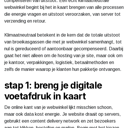
compenseren van uitstoot. Een echt klimaatneutrale
webwinkel begint bij het in kaart brengen van alle processen
die energie vragen en uitstoot veroorzaken, van server tot
verzending en retour.
Klimaatneutraal betekent in de kern dat de totale uitstoot
van broeikasgassen die met je webwinkel samenhangt, tot
nul is gereduceerd of aantoonbaar gecompenseerd. Daarbij
gaat het niet alleen om de hosting van je site, maar ook om
je kantoor, verpakkingen, logistiek, betaalmethoden en
zelfs de manier waarop je klanten hun pakketje ontvangen.
stap 1: breng je digitale
voetafdruk in kaart
De online kant van je webwinkel lijkt misschien schoon,
maar ook data kost energie. Je website draait op servers,
gebruikt een content delivery network en zet bezoekers
aan tot klikken, bestellen en mailen. Begin met het kiezen