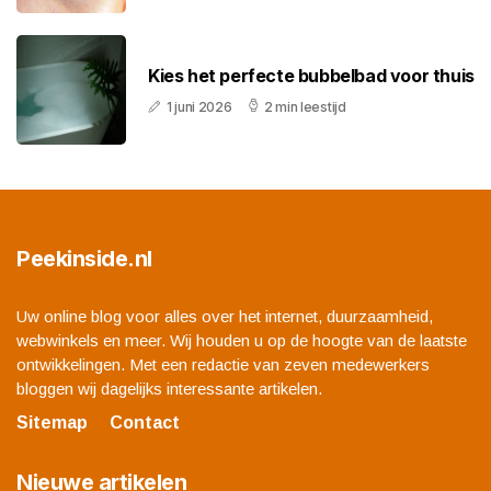
Kies het perfecte bubbelbad voor thuis
1 juni 2026
2 min leestijd
Peekinside.nl
Uw online blog voor alles over het internet, duurzaamheid,
webwinkels en meer. Wij houden u op de hoogte van de laatste
ontwikkelingen. Met een redactie van zeven medewerkers
bloggen wij dagelijks interessante artikelen.
Sitemap
Contact
Nieuwe artikelen