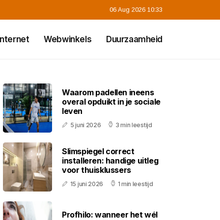
06 Aug 2026 10:33
Internet
Webwinkels
Duurzaamheid
Waarom padellen ineens
overal opduikt in je sociale
leven
5 juni 2026
3 min leestijd
Slimspiegel correct
installeren: handige uitleg
voor thuisklussers
15 juni 2026
1 min leestijd
Profhilo: wanneer het wél