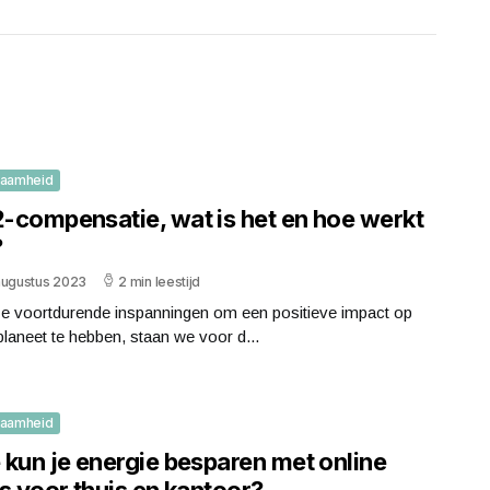
zaamheid
-compensatie, wat is het en hoe werkt
?
augustus 2023
2 min leestijd
ze voortdurende inspanningen om een positieve impact op
laneet te hebben, staan we voor d...
zaamheid
 kun je energie besparen met online
s voor thuis en kantoor?