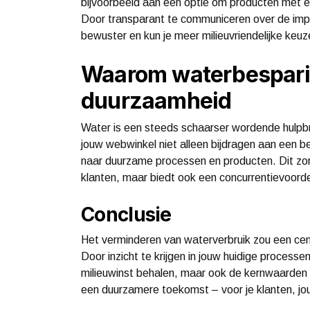
bijvoorbeeld aan een optie om producten met ee
Door transparant te communiceren over de impa
bewuster en kun je meer milieuvriendelijke keuz
Waarom waterbesparing
duurzaamheid
Water is een steeds schaarser wordende hulpbr
jouw webwinkel niet alleen bijdragen aan een 
naar duurzame processen en producten. Dit zorg
klanten, maar biedt ook een concurrentievoord
Conclusie
Het verminderen van waterverbruik zou een cen
Door inzicht te krijgen in jouw huidige processe
milieuwinst behalen, maar ook de kernwaarden v
een duurzamere toekomst – voor je klanten, jou