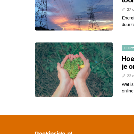
27 
Energi
duurza
Duur
Hoe
je 
22 
Wat i
online
Peekinside.nl