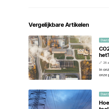
Vergelijkbare Artikelen
Duur
CO2
het
26 
In on
onze p
Duur
Hoe
tool