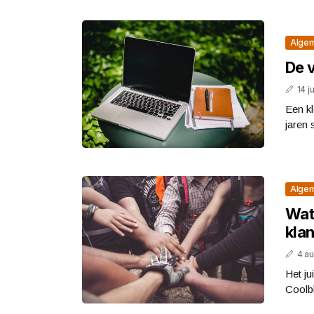
Alge
De v
14 j
Een kl
jaren 
Alge
Wat
kla
4 a
Het ju
Coolbl