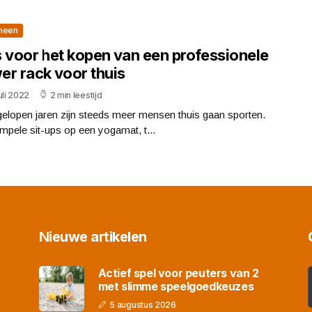
meen
s voor het kopen van een professionele
er rack voor thuis
uli 2022
2 min leestijd
elopen jaren zijn steeds meer mensen thuis gaan sporten.
mpele sit-ups op een yogamat, t...
Nieuwe artikelen
Actief spel voor peuters van 2
met slimme speelgoedkeuzes
5 augustus 2026