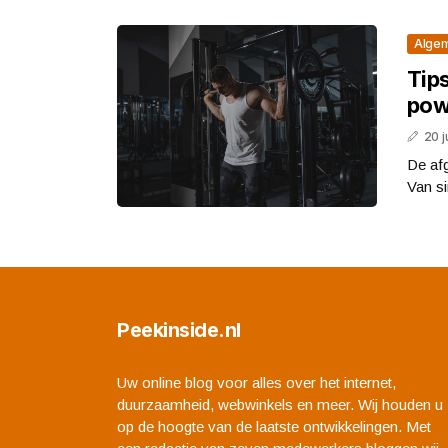
Alge
Tip
pow
20 j
De afg
Van si
Peekinside.nl
Uw online blog voor alles over het internet,
duurzaamheid, webwinkels en meer. Wij houden u
op de hoogte van de laatste ontwikkelingen. Met