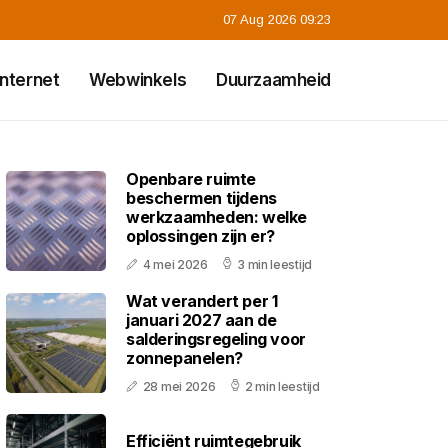
07 Aug 2026 09:23
Internet
Webwinkels
Duurzaamheid
Openbare ruimte
beschermen tijdens
werkzaamheden: welke
oplossingen zijn er?
4 mei 2026
3 min leestijd
Wat verandert per 1
januari 2027 aan de
salderingsregeling voor
zonnepanelen?
28 mei 2026
2 min leestijd
Efficiënt ruimtegebruik