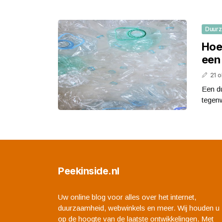
Duur
Hoe
een
21 
Een d
tegen
Peekinside.nl
Uw online blog voor alles over het internet,
duurzaamheid, webwinkels en meer. Wij houden u
op de hoogte van de laatste ontwikkelingen. Met