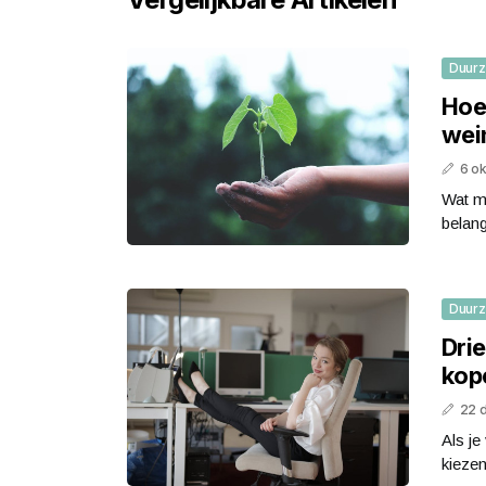
Duur
Hoe
wei
6 o
Wat m
belan
Duur
Dri
kop
22 
Als je
kiezen