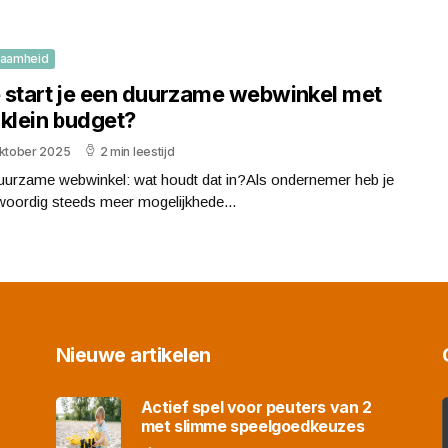
zaamheid
 start je een duurzame webwinkel met
 klein budget?
oktober 2025
2 min leestijd
uurzame webwinkel: wat houdt dat in?Als ondernemer heb je
woordig steeds meer mogelijkhede...
Nieuwe artikelen
Actief spel voor peuters van 2
met slimme speelgoedkeuzes