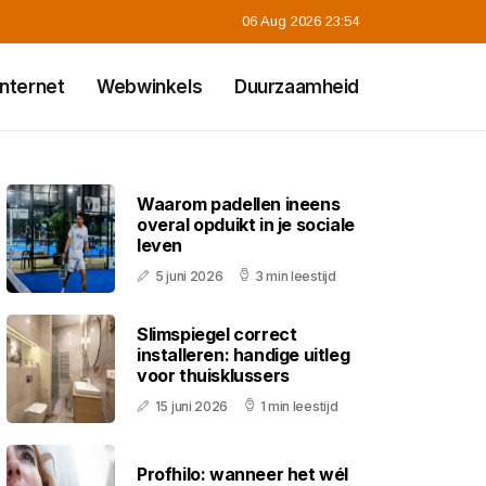
06 Aug 2026 23:54
Internet
Webwinkels
Duurzaamheid
Waarom padellen ineens
overal opduikt in je sociale
leven
5 juni 2026
3 min leestijd
Slimspiegel correct
installeren: handige uitleg
voor thuisklussers
15 juni 2026
1 min leestijd
Profhilo: wanneer het wél