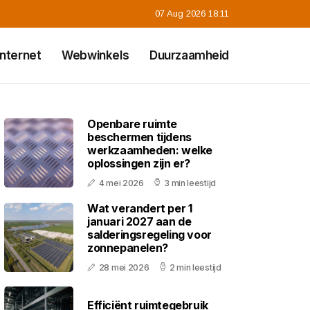
07 Aug 2026 18:11
Internet
Webwinkels
Duurzaamheid
Openbare ruimte
beschermen tijdens
werkzaamheden: welke
oplossingen zijn er?
4 mei 2026
3 min leestijd
Wat verandert per 1
januari 2027 aan de
salderingsregeling voor
zonnepanelen?
28 mei 2026
2 min leestijd
Efficiënt ruimtegebruik