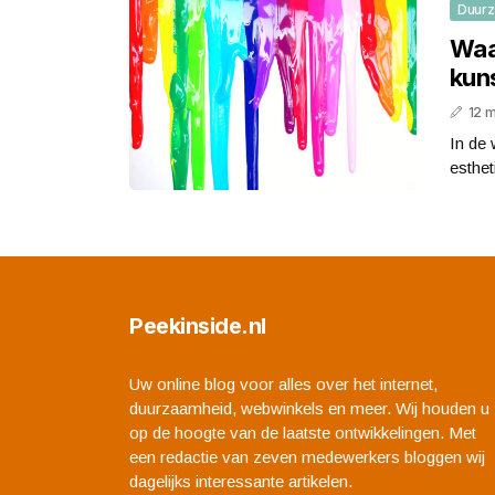
Duur
Waar
kun
12 
In de 
esthet
Peekinside.nl
Uw online blog voor alles over het internet,
duurzaamheid, webwinkels en meer. Wij houden u
op de hoogte van de laatste ontwikkelingen. Met
een redactie van zeven medewerkers bloggen wij
dagelijks interessante artikelen.