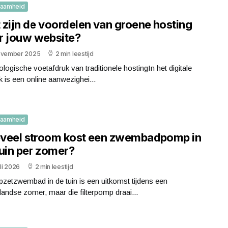
zaamheid
 zijn de voordelen van groene hosting
r jouw website?
ovember 2025
2 min leestijd
logische voetafdruk van traditionele hostingIn het digitale
rk is een online aanwezighei...
zaamheid
veel stroom kost een zwembadpomp in
tuin per zomer?
uli 2026
2 min leestijd
zetzwembad in de tuin is een uitkomst tijdens een
andse zomer, maar die filterpomp draai...