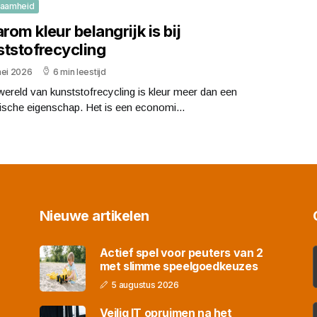
zaamheid
om kleur belangrijk is bij
ststofrecycling
mei 2026
6 min leestijd
wereld van kunststofrecycling is kleur meer dan een
ische eigenschap. Het is een economi...
Nieuwe artikelen
Actief spel voor peuters van 2
met slimme speelgoedkeuzes
5 augustus 2026
Veilig IT opruimen na het